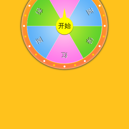
绿
蓝
开始
蓝
绿
红