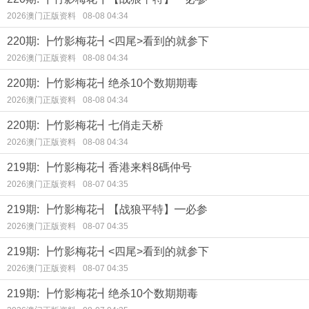
2026澳门正版资料
08-08 04:34
220期: ┣竹影梅花┫<四尾>看到的就参下
2026澳门正版资料
08-08 04:34
220期: ┣竹影梅花┫绝杀10个数期期毒
2026澳门正版资料
08-08 04:34
220期: ┣竹影梅花┫七俏走天桥
2026澳门正版资料
08-08 04:34
219期: ┣竹影梅花┫香港来料8碼仲号
2026澳门正版资料
08-07 04:35
219期: ┣竹影梅花┫【战狼平特】━必参
2026澳门正版资料
08-07 04:35
219期: ┣竹影梅花┫<四尾>看到的就参下
2026澳门正版资料
08-07 04:35
219期: ┣竹影梅花┫绝杀10个数期期毒