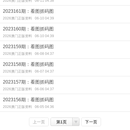
2026澳门正版资料
06-11 04:38
2023161期：看图抓码图
2026澳门正版资料
06-10 04:39
2023160期：看图抓码图
2026澳门正版资料
06-10 04:39
2023159期：看图抓码图
2026澳门正版资料
06-08 04:37
2023158期：看图抓码图
2026澳门正版资料
06-07 04:37
2023157期：看图抓码图
2026澳门正版资料
06-06 04:37
2023156期：看图抓码图
2026澳门正版资料
06-05 04:36
上一页
第1页
下一页