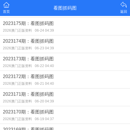
看图抓码图
首页
返回
2023175期：看图抓码图
2026澳门正版资料
06-24 04:39
2023174期：看图抓码图
2026澳门正版资料
06-23 04:39
2023173期：看图抓码图
2026澳门正版资料
06-22 04:40
2023172期：看图抓码图
2026澳门正版资料
06-21 04:40
2023171期：看图抓码图
2026澳门正版资料
06-20 04:39
2023170期：看图抓码图
2026澳门正版资料
06-19 04:37
2023169期：看图抓码图