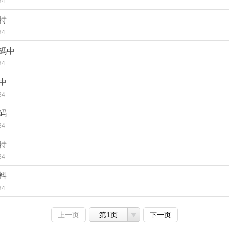
34
仲特
34
二碼中
34
肖中
34
平码
34
仲特
34
碼料
34
上一页
第1页
下一页