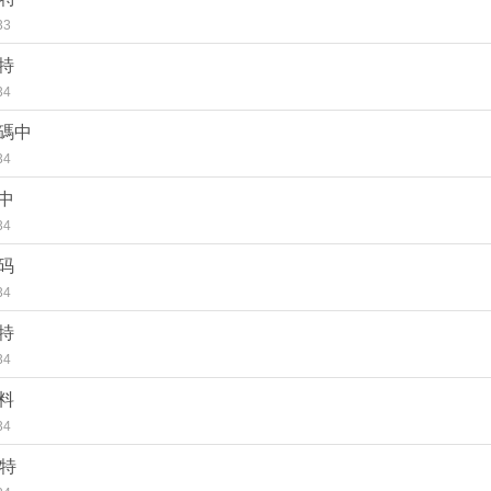
33
仲特
34
二碼中
34
肖中
34
平码
34
仲特
34
碼料
34
仲特