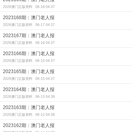
2026澳门正版资料
06-18 04:37
2023168期：澳门老人报
2026澳门正版资料
06-17 04:37
2023167期：澳门老人报
2026澳门正版资料
06-16 04:37
2023166期：澳门老人报
2026澳门正版资料
06-15 04:37
2023165期：澳门老人报
2026澳门正版资料
06-15 04:37
2023164期：澳门老人报
2026澳门正版资料
06-13 04:39
2023163期：澳门老人报
2026澳门正版资料
06-12 04:38
2023162期：澳门老人报