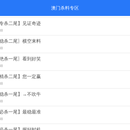
澳门杀料专区
富【专杀二尾】见证奇迹
38
星〖稳杀二尾〗横空来料
38
码〖绝杀一尾〗看到好笑
38
财【精杀二尾】您一定赢
38
牌【稳杀一尾】→不吹牛
38
造【必杀一尾】最稳最准
38
级【必杀一尾】握好时机