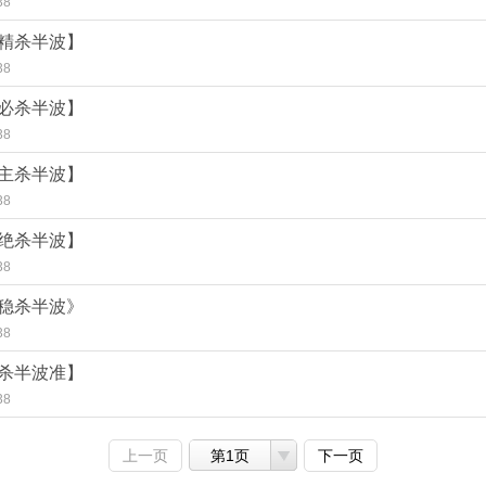
38
【精杀半波】
38
【必杀半波】
38
【主杀半波】
38
【绝杀半波】
38
《稳杀半波》
38
【杀半波准】
38
上一页
第1页
下一页