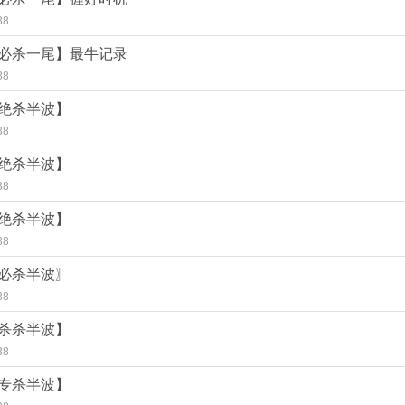
38
准【必杀一尾】最牛记录
38
【绝杀半波】
38
【绝杀半波】
38
【绝杀半波】
38
〖必杀半波〗
38
【杀杀半波】
38
【专杀半波】