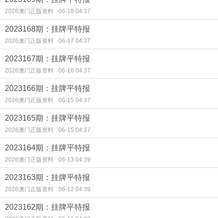
2026澳门正版资料
06-18 04:37
2023168期：挂牌平特报
2026澳门正版资料
06-17 04:37
2023167期：挂牌平特报
2026澳门正版资料
06-16 04:37
2023166期：挂牌平特报
2026澳门正版资料
06-15 04:37
2023165期：挂牌平特报
2026澳门正版资料
06-15 04:37
2023164期：挂牌平特报
2026澳门正版资料
06-13 04:39
2023163期：挂牌平特报
2026澳门正版资料
06-12 04:39
2023162期：挂牌平特报