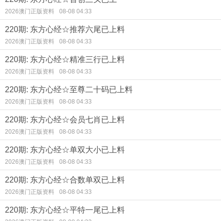
2026澳门正版资料
08-08 04:33
220期: 东方心经☆推荐六尾已上料
2026澳门正版资料
08-08 04:33
220期: 东方心经☆精准三行已上料
2026澳门正版资料
08-08 04:33
220期: 东方心经☆至尊二十码已上料
2026澳门正版资料
08-08 04:33
220期: 东方心经☆会员七肖已上料
2026澳门正版资料
08-08 04:33
220期: 东方心经☆单双大小已上料
2026澳门正版资料
08-08 04:33
220期: 东方心经☆合数单双已上料
2026澳门正版资料
08-08 04:33
220期: 东方心经☆平特一尾已上料