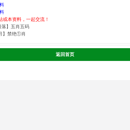
资料
资料
站或本资料，一起交流！
日落】五肖五码
四月】禁绝①肖
返回首页