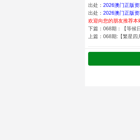
出处：
2026澳门正版
出处：
2026澳门正版
欢迎向您的朋友推荐本
下篇：068期：【等候
上篇：068期:【繁星