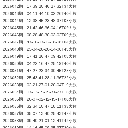
2026042期：17-39-20-46-27-32T34大数
2026043期：04-11-44-10-02-26T40小数
2026044期：12-38-45-23-48-37T08小数
2026045期：21-42-46-36-04-16T09大数
2026046期：08-28-48-30-03-02T09大数
2026047期：47-10-07-02-18-08T04大数
2026048期：23-34-28-20-14-06T49大数
2026049期：17-41-26-47-09-42T08大数
2026050期：04-22-16-47-25-19T40小数
2026051期：47-27-23-34-30-45T28小数
2026052期：25-43-41-28-11-36T22小数
2026053期：02-21-27-01-20-04T19大数
2026054期：07-13-15-05-31-27T16大数
2026055期：20-07-02-42-49-47T08大数
2026056期：32-34-10-47-18-11T33大数
2026057期：35-07-13-40-25-43T47小数
2026058期：39-40-21-01-12-41T42小数
2026059期：14-16-45-09-35-37T20小数