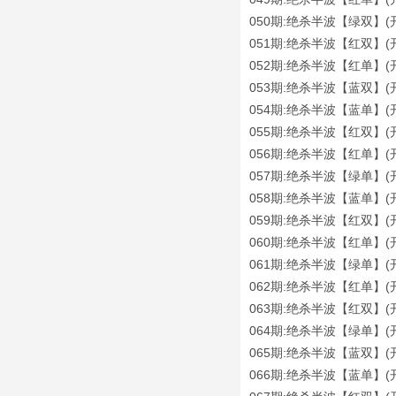
050期:绝杀半波【绿双
】(
051期:绝杀半波【红双
】(
052期:绝杀半波【红单
】(
053期:绝杀半波【蓝双
】(
054期:绝杀半波【蓝单
】(
055期:绝杀半波【红双
】(
056期:绝杀半波【红单
】(
057期:绝杀半波【绿单】(开
058期:绝杀半波【蓝单】(开
059期:绝杀半波【
红双
】(
060期:绝杀半波【
红单
】(
061期:绝杀半波【绿
单
】(
062期:绝杀半波【红
单
】(
063期:绝杀半波【红双
】(
064期:绝杀半波【绿单
】(
065期:绝杀半波【蓝双
】(
066期:绝杀半波【蓝单
】(