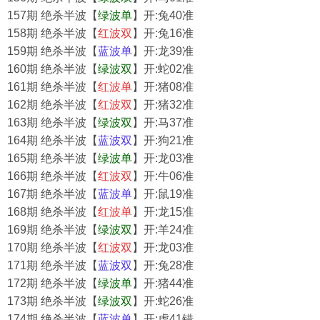
157期 绝杀半波【
绿波单
】开:兔40准
158期 绝杀半波【
红波双
】开:兔16准
159期 绝杀半波【
蓝波单
】开:龙39准
160期 绝杀半波【
绿波双
】开:蛇02准
161期 绝杀半波【
红波单
】开:猪08准
162期 绝杀半波【
红波
双
】开:猪32准
163期 绝杀半波【
绿波双
】开:马37准
164期 绝杀半波【
蓝波双
】开:狗21准
165期 绝杀半波【
绿波单
】开:龙03准
166期 绝杀半波【
红波双
】开:牛06准
167期 绝杀半波【
蓝波单
】开:鼠19准
168期 绝杀半波【
红波单
】开:龙15准
169期 绝杀半波【
绿波双
】开:羊24准
170期 绝杀半波【
红波
双
】开:龙03准
171期 绝杀半波【
蓝波双
】开:兔28准
172期 绝杀半波【
绿波单
】开:猪44准
173期 绝杀半波【
绿波双
】开:蛇26准
174期 绝杀半波【
蓝波单
】开:虎41错