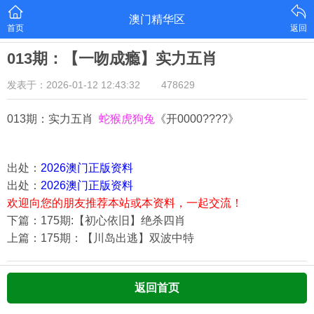
澳门精华区
首页
返回
013期：【一吻成瘾】实力五肖
发表于：2026-01-12 12:43:32
478629
013期：实力五肖
蛇猴虎狗兔
《开0000????》
出处：
2026澳门正版资料
出处：
2026澳门正版资料
欢迎向您的朋友推荐本站或本资料，一起交流！
下篇：175期:【初心依旧】绝杀四肖
上篇：175期：【川岛出逃】双波中特
返回首页